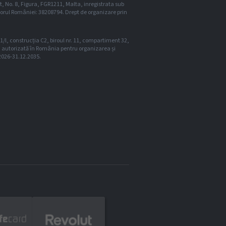
et, No. 8, Figura, FGR1211, Malta, inregistrata sub
torul României: 38208794. Drept de organizare prin
 1/l, construcția C2, biroul nr. 11, compartiment 32,
și autorizată în România pentru organizarea și
2026-31.12.2035.