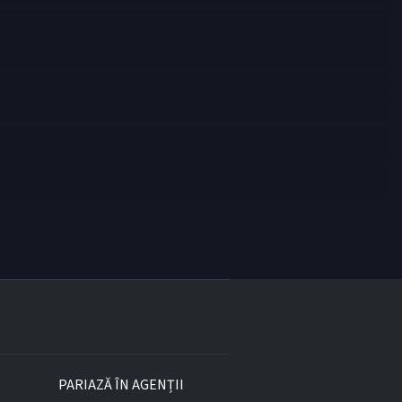
PARIAZĂ ÎN AGENȚII