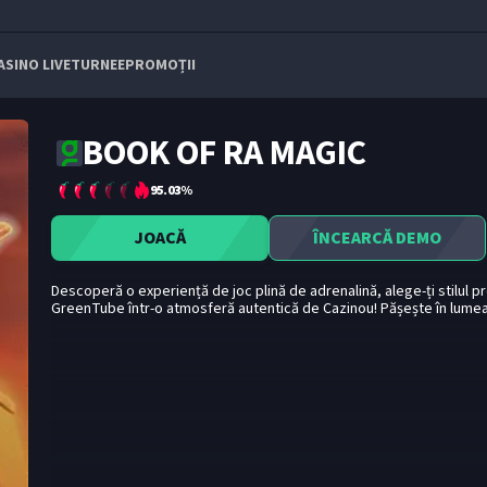
ASINO LIVE
TURNEE
PROMOȚII
BOOK OF RA MAGIC
95.03
%
JOACĂ
ÎNCEARCĂ DEMO
Descoperă o experiență de joc plină de adrenalină, alege-ți stilul p
GreenTube într-o atmosferă autentică de Cazinou! Pășește în lumea 