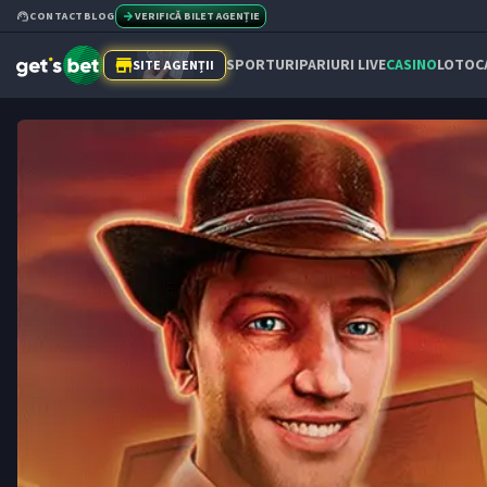
CONTACT
BLOG
VERIFICĂ BILET AGENȚIE
SPORTURI
PARIURI LIVE
CASINO
LOTO
C
SITE AGENȚII