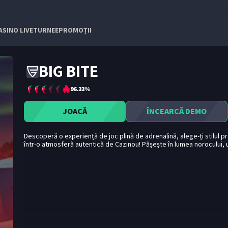
ASINO LIVE
TURNEE
PROMOȚII
BIG BITE
96.33
%
JOACĂ
ÎNCEARCĂ DEMO
Descoperă o experiență de joc plină de adrenalină, alege-ți stilul pr
într-o atmosferă autentică de Cazinou! Pășește în lumea norocului, 