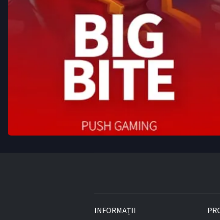
INFORMAȚII
PR