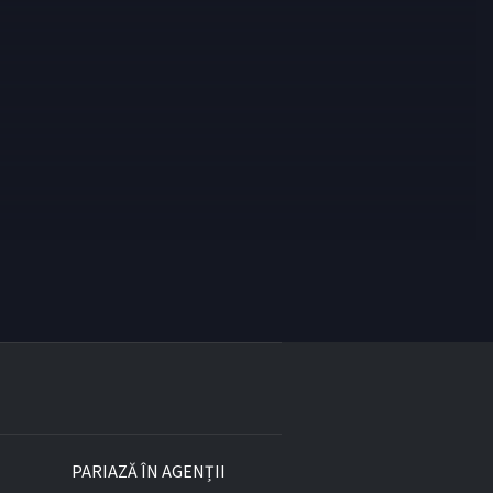
PARIAZĂ ÎN AGENȚII