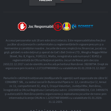
Accesul persoanelor sub 18 ani este strict interzis. Este responsabilitatea fiecărui
jucător să acționeze în conformitate cu reglementările în vigoare precum și a
termenilor și condițiilor noastre. Jocurile de noroc implică risc financiar, jucați cu
grijă. getsbet.ro este deținut și operat de Get's Bet Online LTD, Wesgha Reggie Miller
Street, No. 8, Figura, FGR1211, Malta, inregistrata sub numarul C 81452 și
reglementată de Oficiul Național pentru Jocuri de Noroc prin decizia
2653/22.12.2017 cod de identificare fiscală pe teritorul României: 38208794. Drept de
organizare prin licenta: L1173107W000815 cu valabilitate 01.01.2018-31.12.2027
Pariurile în cotă fixă tradiționale (desfășurate în agenții) sunt organizate de către SC
CEMARBET SRL, cu sediul social în Bulevardul Pipera nr. 1/l, construcția C2, biroul
nr. 11, compartiment 32, etaj 5, Orașul Voluntari, Județul Ilfov, România,
înregistrată la Oficiul Registrului Comerțului sub nr. J2020005088234, CUI: 34959276
și autorizată în România pentru organizarea și exploatarea jocurilor de noroc prin
intermediul licenței ONJN nr. L1253796F000495 cu valabilitate 01.01.2026-
31.12.2035.
--:--:--
-- --- ----