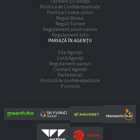
Termeni și Condiții
Politica de Confidențialitate
Politica Cookie-urilor
Reguli Bonus
Reguli Turnee
Regulament jocuri casino
Regulament loto
PARIAZĂ ÎN AGENȚII
Site Agenții
Listă Agenții
Regulament pariuri
Contact Agenții
Parteneriat
Politică de confidențialitate
Promoții