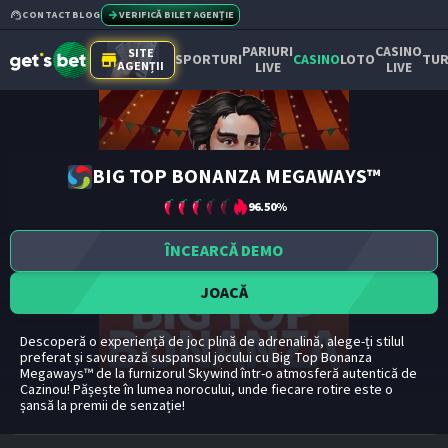
CONTACT
BLOG
VERIFICĂ BILET AGENȚIE
PARIURI
CASINO
SITE
SPORTURI
CASINO
LOTO
TUR
AGENȚII
LIVE
LIVE
BIG TOP BONANZA MEGAWAYS™
96.50
%
ÎNCEARCĂ DEMO
JOACĂ
Descoperă o experiență de joc plină de adrenalină, alege-ți stilul
preferat și savurează suspansul jocului cu Big Top Bonanza
Megaways™ de la furnizorul Skywind într-o atmosferă autentică de
Cazinou! Pășește în lumea norocului, unde fiecare rotire este o
șansă la premii de senzație!