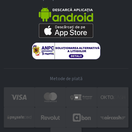
Metode de plată