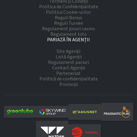
Termeni și Condiții
Politica de Confidențialitate
Politica Cookie-urilor
Reguli Bonus
Reguli Turnee
Regulament jocuri casino
Regulament loto
PARIAZĂ ÎN AGENȚII
Site Agenții
Listă Agenții
Regulament pariuri
Contact Agenții
Parteneriat
Politică de confidențialitate
Promoții