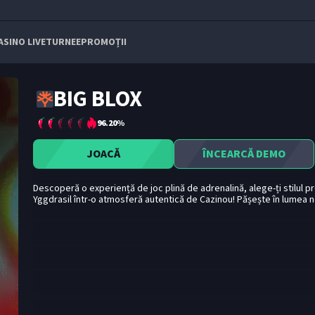
ASINO LIVE
TURNEE
PROMOȚII
BIG BLOX
96.20
%
JOACĂ
ÎNCEARCĂ DEMO
Descoperă o experiență de joc plină de adrenalină, alege-ți stilul pr
Yggdrasil într-o atmosferă autentică de Cazinou! Pășește în lumea no