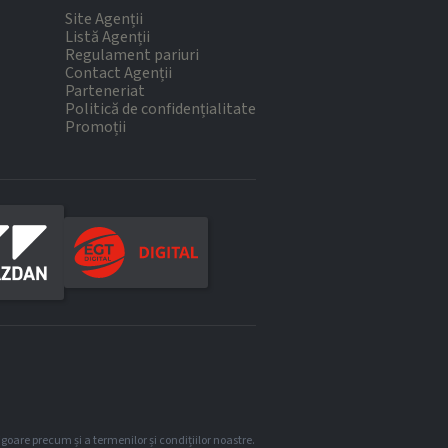
Site Agenții
Listă Agenții
Regulament pariuri
Contact Agenții
Parteneriat
Politică de confidențialitate
Promoții
igoare precum și a termenilor și condițiilor noastre.