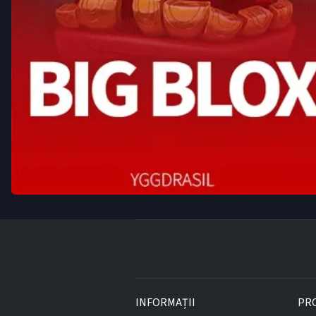
INFORMAȚII
PR