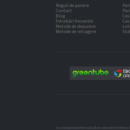
Reguli de pariere
Par
Contact
Pari
Blog
Cas
Întrebări frecvente
Cas
Metode de depunere
Lot
Metode de retragere
Stat
Accesul persoanelor sub 18 ani este strict interzis.