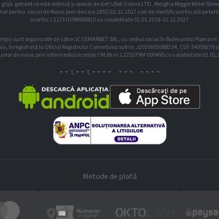
u grijă. getsbet.ro este deținut și operat de Get's Bet Online LTD, Wesgha Reggie Miller Stre
al pentru Jocuri de Noroc prin decizia 2653/22.12.2017 cod de identificare fiscală pe teri
licenta: L1173107W000815 cu valabilitate 01.01.2018-31.12.2027
agenții) sunt organizate de către SC CEMARBET SRL, cu sediul social în Bulevardul Pipera nr.
nia, înregistrată la Oficiul Registrului Comerțului sub nr. J2020005088234, CUI: 34959276 
urilor de noroc prin intermediul licenței ONJN nr. L1253796F000495 cu valabilitate 01.01.
--:--:--
-- --- ----
Metode de plată