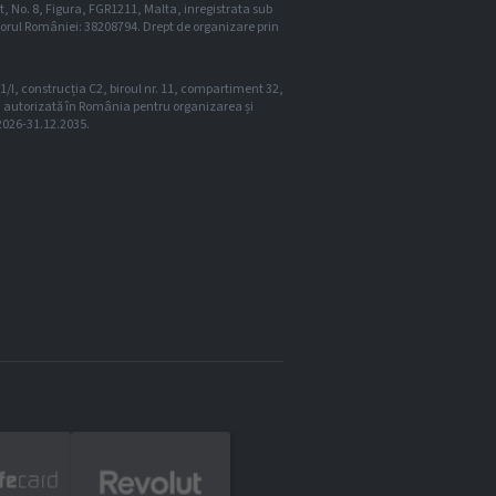
et, No. 8, Figura, FGR1211, Malta, inregistrata sub
torul României: 38208794. Drept de organizare prin
 1/l, construcția C2, biroul nr. 11, compartiment 32,
și autorizată în România pentru organizarea și
2026-31.12.2035.