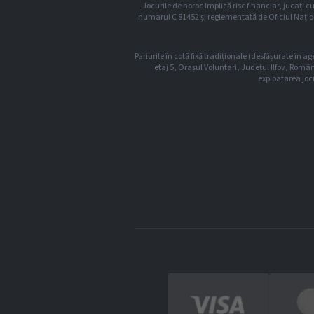
Jocurile de noroc implică risc financiar, jucați c
numarul C 81452 și reglementată de Oficiul Națion
Pariurile în cotă fixă tradiționale (desfășurate în 
etaj 5, Orașul Voluntari, Județul Ilfov, Româ
exploatarea joc