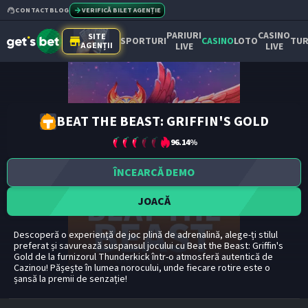
CONTACT
BLOG
VERIFICĂ BILET AGENȚIE
PARIURI
CASINO
SITE
SPORTURI
CASINO
LOTO
TUR
AGENȚII
LIVE
LIVE
BEAT THE BEAST: GRIFFIN'S GOLD
96.14
%
ÎNCEARCĂ DEMO
JOACĂ
Descoperă o experiență de joc plină de adrenalină, alege-ți stilul
preferat și savurează suspansul jocului cu Beat the Beast: Griffin's
Gold de la furnizorul Thunderkick într-o atmosferă autentică de
Cazinou! Pășește în lumea norocului, unde fiecare rotire este o
șansă la premii de senzație!