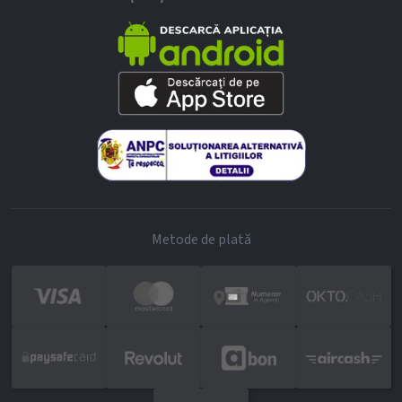
Metode de plată