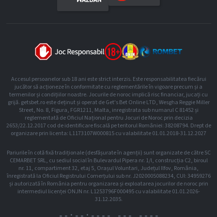
Accesul persoanelor sub 18 ani este strict interzis. Este responsabilitatea fiecărui
jucător să acționeze în conformitate cu reglementările în vigoare precum și a
termenilor și condițiilor noastre. Jocurile de noroc implică risc financiar, jucați cu
grijă. getsbet.ro este deținut și operat de Get's Bet Online LTD, Wesgha Reggie Miller
Street, No. 8, Figura, FGR1211, Malta, inregistrata sub numarul C 81452 și
reglementată de Oficiul Național pentru Jocuri de Noroc prin decizia
2653/22.12.2017 cod de identificare fiscală pe teritorul României: 38208794. Drept de
organizare prin licenta: L1173107W000815 cu valabilitate 01.01.2018-31.12.2027
Pariurile în cotă fixă tradiționale (desfășurate în agenții) sunt organizate de către SC
CEMARBET SRL, cu sediul social în Bulevardul Pipera nr. 1/l, construcția C2, biroul
nr. 11, compartiment 32, etaj 5, Orașul Voluntari, Județul Ilfov, România,
înregistrată la Oficiul Registrului Comerțului sub nr. J2020005088234, CUI: 34959276
și autorizată în România pentru organizarea și exploatarea jocurilor de noroc prin
intermediul licenței ONJN nr. L1253796F000495 cu valabilitate 01.01.2026-
31.12.2035.
--:--:--
-- --- ----