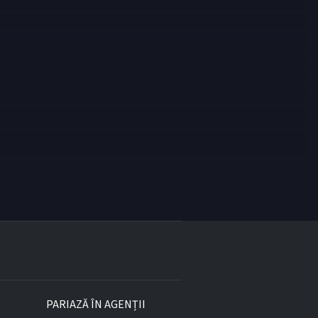
PARIAZĂ ÎN AGENȚII