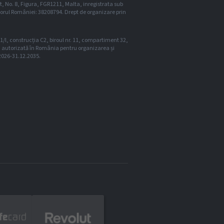
et, No. 8, Figura, FGR1211, Malta, inregistrata sub
torul României: 38208794. Drept de organizare prin
 1/l, construcția C2, biroul nr. 11, compartiment 32,
și autorizată în România pentru organizarea și
2026-31.12.2035.