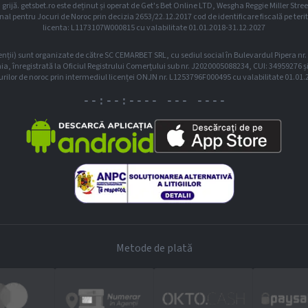
u grijă. getsbet.ro este deținut și operat de Get's Bet Online LTD, Wesgha Reggie Miller Stre
al pentru Jocuri de Noroc prin decizia 2653/22.12.2017 cod de identificare fiscală pe teri
licenta: L1173107W000815 cu valabilitate 01.01.2018-31.12.2027
agenții) sunt organizate de către SC CEMARBET SRL, cu sediul social în Bulevardul Pipera nr.
nia, înregistrată la Oficiul Registrului Comerțului sub nr. J2020005088234, CUI: 34959276 
urilor de noroc prin intermediul licenței ONJN nr. L1253796F000495 cu valabilitate 01.01.
--:--:--
-- --- ----
Metode de plată