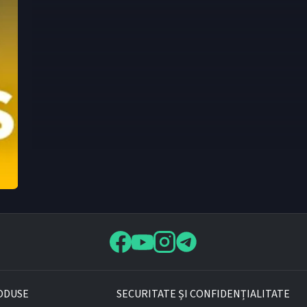
ODUSE
SECURITATE ȘI CONFIDENȚIALITATE