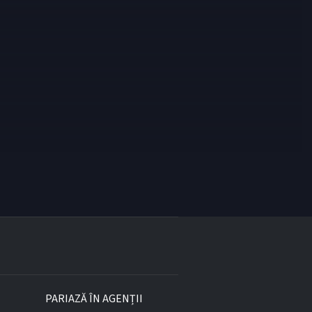
PARIAZĂ ÎN AGENȚII