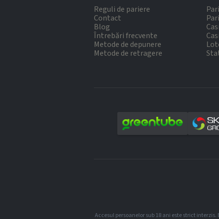
Reguli de pariere
Par
Contact
Pari
Blog
Cas
Întrebări frecvente
Cas
Metode de depunere
Lot
Metode de retragere
Stat
Accesul persoanelor sub 18 ani este strict interzis.