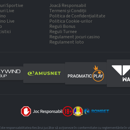
iuri Sportive
Joacă Responsabil
uri Live
Termeni și Condiții
ino
Politica de Confidențialitate
ino Live
Politica Cookie-urilor
o
Reguli Bonus
istici
Reguli Turnee
Regulament jocuri casino
Regulament loto
 Este responsabilitatea fiecărui jucător să acționeze în conformitate cu reglementările în v