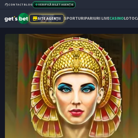
CONTACT
BLOG
VERIFICĂ BILET AGENȚIE
SPORTURI
PARIURI LIVE
CASINO
LOTO
C
SITE AGENȚII