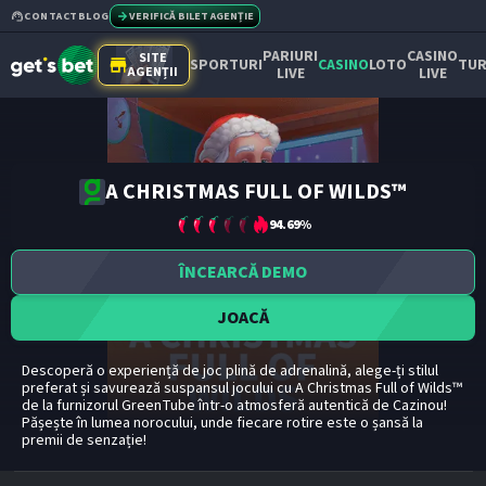
CONTACT
BLOG
VERIFICĂ BILET AGENȚIE
PARIURI
CASINO
SITE
SPORTURI
CASINO
LOTO
TUR
AGENȚII
LIVE
LIVE
A CHRISTMAS FULL OF WILDS™
94.69
%
ÎNCEARCĂ DEMO
JOACĂ
Descoperă o experiență de joc plină de adrenalină, alege-ți stilul
preferat și savurează suspansul jocului cu A Christmas Full of Wilds™
de la furnizorul GreenTube într-o atmosferă autentică de Cazinou!
Pășește în lumea norocului, unde fiecare rotire este o șansă la
premii de senzație!