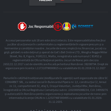
Accesul persoanelor sub 18 ani este strict interzis. Este responsabilitatea fiecărui
jucător să acționeze în conformitate cu reglementările în vigoare precum și a
termenilor și condițiilor noastre. Jocurile de noroc implică risc financiar, jucați cu
grijă. getsbet.ro este deținut și operat de Get's Bet Online LTD, Wesgha Reggie Miller
Street, No. 8, Figura, FGR1211, Malta, inregistrata sub numarul C 81452 și
reglementată de Oficiul Național pentru Jocuri de Noroc prin decizia
2653/22.12.2017 cod de identificare fiscală pe teritorul României: 38208794. Drept de
organizare prin licenta: L1173107W000815 cu valabilitate 01.01.2018-31.12.2027
Pariurile în cotă fixă tradiționale (desfășurate în agenții) sunt organizate de către SC
CEMARBET SRL, cu sediul social în Bulevardul Pipera nr. 1/l, construcția C2, biroul
nr. 11, compartiment 32, etaj 5, Orașul Voluntari, Județul Ilfov, România,
înregistrată la Oficiul Registrului Comerțului sub nr. J2020005088234, CUI: 34959276
și autorizată în România pentru organizarea și exploatarea jocurilor de noroc prin
intermediul licenței ONJN nr. L1253796F000495 cu valabilitate 01.01.2026-
31.12.2035.
--:--:--
-- --- ----