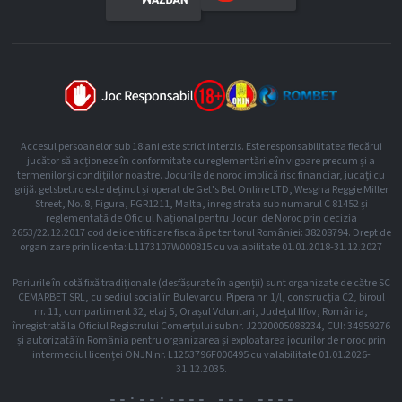
Accesul persoanelor sub 18 ani este strict interzis. Este responsabilitatea fiecărui
jucător să acționeze în conformitate cu reglementările în vigoare precum și a
termenilor și condițiilor noastre. Jocurile de noroc implică risc financiar, jucați cu
grijă. getsbet.ro este deținut și operat de Get's Bet Online LTD, Wesgha Reggie Miller
Street, No. 8, Figura, FGR1211, Malta, inregistrata sub numarul C 81452 și
reglementată de Oficiul Național pentru Jocuri de Noroc prin decizia
2653/22.12.2017 cod de identificare fiscală pe teritorul României: 38208794. Drept de
organizare prin licenta: L1173107W000815 cu valabilitate 01.01.2018-31.12.2027
Pariurile în cotă fixă tradiționale (desfășurate în agenții) sunt organizate de către SC
CEMARBET SRL, cu sediul social în Bulevardul Pipera nr. 1/l, construcția C2, biroul
nr. 11, compartiment 32, etaj 5, Orașul Voluntari, Județul Ilfov, România,
înregistrată la Oficiul Registrului Comerțului sub nr. J2020005088234, CUI: 34959276
și autorizată în România pentru organizarea și exploatarea jocurilor de noroc prin
intermediul licenței ONJN nr. L1253796F000495 cu valabilitate 01.01.2026-
31.12.2035.
--:--:--
-- --- ----