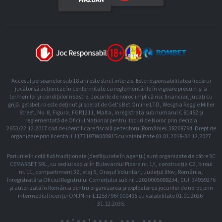
Accesul persoanelor sub 18 ani este strict interzis. Este responsabilitatea fiecărui
jucător să acționeze în conformitate cu reglementările în vigoare precum și a
termenilor și condițiilor noastre. Jocurile de noroc implică risc financiar, jucați cu
grijă. getsbet.ro este deținut și operat de Get's Bet Online LTD, Wesgha Reggie Miller
Street, No. 8, Figura, FGR1211, Malta, inregistrata sub numarul C 81452 și
reglementată de Oficiul Național pentru Jocuri de Noroc prin decizia
2653/22.12.2017 cod de identificare fiscală pe teritorul României: 38208794. Drept de
organizare prin licenta: L1173107W000815 cu valabilitate 01.01.2018-31.12.2027
Pariurile în cotă fixă tradiționale (desfășurate în agenții) sunt organizate de către SC
CEMARBET SRL, cu sediul social în Bulevardul Pipera nr. 1/l, construcția C2, biroul
nr. 11, compartiment 32, etaj 5, Orașul Voluntari, Județul Ilfov, România,
înregistrată la Oficiul Registrului Comerțului sub nr. J2020005088234, CUI: 34959276
și autorizată în România pentru organizarea și exploatarea jocurilor de noroc prin
intermediul licenței ONJN nr. L1253796F000495 cu valabilitate 01.01.2026-
31.12.2035.
--:--:--
-- --- ----