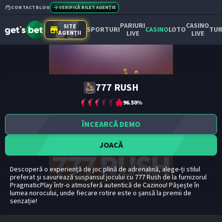
CONTACT
BLOG
VERIFICĂ BILET AGENȚIE
PARIURI
CASINO
SITE
SPORTURI
CASINO
LOTO
TUR
AGENȚII
LIVE
LIVE
777 RUSH
96.50
%
ÎNCEARCĂ DEMO
JOACĂ
Descoperă o experiență de joc plină de adrenalină, alege-ți stilul
preferat și savurează suspansul jocului cu 777 Rush de la furnizorul
PragmaticPlay într-o atmosferă autentică de Cazinou! Pășește în
lumea norocului, unde fiecare rotire este o șansă la premii de
senzație!