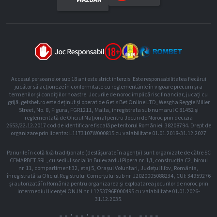
Accesul persoanelor sub 18 ani este strict interzis. Este responsabilitatea fiecărui
jucător să acționeze în conformitate cu reglementările în vigoare precum și a
termenilor și condițiilor noastre. Jocurile de noroc implică risc financiar, jucați cu
grijă. getsbet.ro este deținut și operat de Get's Bet Online LTD, Wesgha Reggie Miller
Street, No. 8, Figura, FGR1211, Malta, inregistrata sub numarul C 81452 și
reglementată de Oficiul Național pentru Jocuri de Noroc prin decizia
2653/22.12.2017 cod de identificare fiscală pe teritorul României: 38208794. Drept de
organizare prin licenta: L1173107W000815 cu valabilitate 01.01.2018-31.12.2027
Pariurile în cotă fixă tradiționale (desfășurate în agenții) sunt organizate de către SC
CEMARBET SRL, cu sediul social în Bulevardul Pipera nr. 1/l, construcția C2, biroul
nr. 11, compartiment 32, etaj 5, Orașul Voluntari, Județul Ilfov, România,
înregistrată la Oficiul Registrului Comerțului sub nr. J2020005088234, CUI: 34959276
și autorizată în România pentru organizarea și exploatarea jocurilor de noroc prin
intermediul licenței ONJN nr. L1253796F000495 cu valabilitate 01.01.2026-
31.12.2035.
--:--:--
-- --- ----