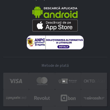
Metode de plată