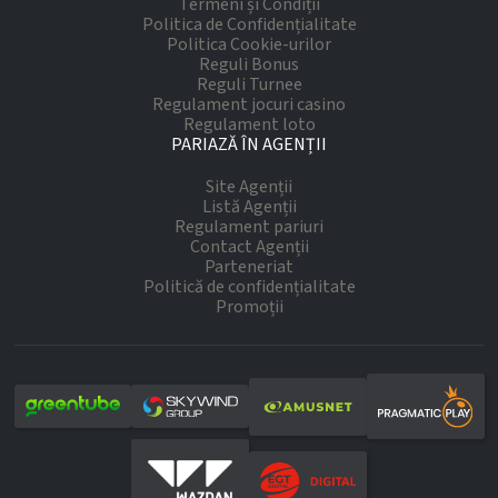
Termeni și Condiții
Politica de Confidențialitate
Politica Cookie-urilor
Reguli Bonus
Reguli Turnee
Regulament jocuri casino
Regulament loto
PARIAZĂ ÎN AGENȚII
Site Agenții
Listă Agenții
Regulament pariuri
Contact Agenții
Parteneriat
Politică de confidențialitate
Promoții