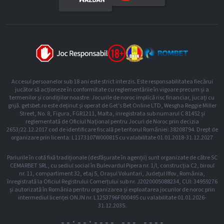
Accesul persoanelor sub 18 ani este strict interzis. Este responsabilitatea fiecărui
jucător să acționeze în conformitate cu reglementările în vigoare precum și a
termenilor și condițiilor noastre. Jocurile de noroc implică risc financiar, jucați cu
grijă. getsbet.ro este deținut și operat de Get's Bet Online LTD, Wesgha Reggie Miller
Street, No. 8, Figura, FGR1211, Malta, inregistrata sub numarul C 81452 și
reglementată de Oficiul Național pentru Jocuri de Noroc prin decizia
2653/22.12.2017 cod de identificare fiscală pe teritorul României: 38208794. Drept de
organizare prin licenta: L1173107W000815 cu valabilitate 01.01.2018-31.12.2027
Pariurile în cotă fixă tradiționale (desfășurate în agenții) sunt organizate de către SC
CEMARBET SRL, cu sediul social în Bulevardul Pipera nr. 1/l, construcția C2, biroul
nr. 11, compartiment 32, etaj 5, Orașul Voluntari, Județul Ilfov, România,
înregistrată la Oficiul Registrului Comerțului sub nr. J2020005088234, CUI: 34959276
și autorizată în România pentru organizarea și exploatarea jocurilor de noroc prin
intermediul licenței ONJN nr. L1253796F000495 cu valabilitate 01.01.2026-
31.12.2035.
--:--:--
-- --- ----