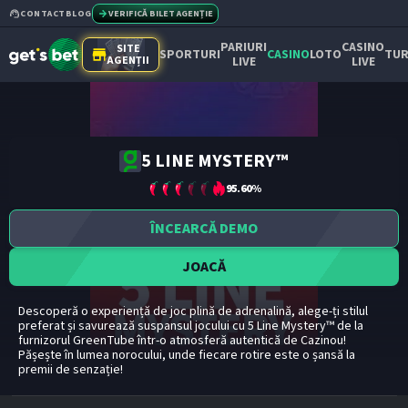
CONTACT
BLOG
VERIFICĂ BILET AGENȚIE
PARIURI
CASINO
SITE
SPORTURI
CASINO
LOTO
TUR
AGENȚII
LIVE
LIVE
5 LINE MYSTERY™
95.60
%
ÎNCEARCĂ DEMO
JOACĂ
Descoperă o experiență de joc plină de adrenalină, alege-ți stilul
preferat și savurează suspansul jocului cu 5 Line Mystery™ de la
furnizorul GreenTube într-o atmosferă autentică de Cazinou!
Pășește în lumea norocului, unde fiecare rotire este o șansă la
premii de senzație!