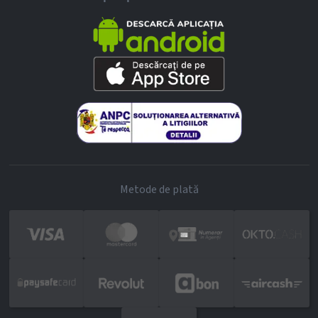
Metode de plată