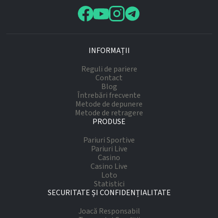
INFORMAȚII
Reguli de pariere
Contact
Blog
Întrebări frecvente
Metode de depunere
Metode de retragere
PRODUSE
Pariuri Sportive
Pariuri Live
Casino
Casino Live
Loto
Statistici
SECURITATE ȘI CONFIDENȚIALITATE
Joacă Responsabil