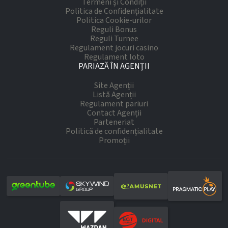
Termeni și Condiții
Politica de Confidențialitate
Politica Cookie-urilor
Reguli Bonus
Reguli Turnee
Regulament jocuri casino
Regulament loto
PARIAZĂ ÎN AGENȚII
Site Agenții
Listă Agenții
Regulament pariuri
Contact Agenții
Parteneriat
Politică de confidențialitate
Promoții