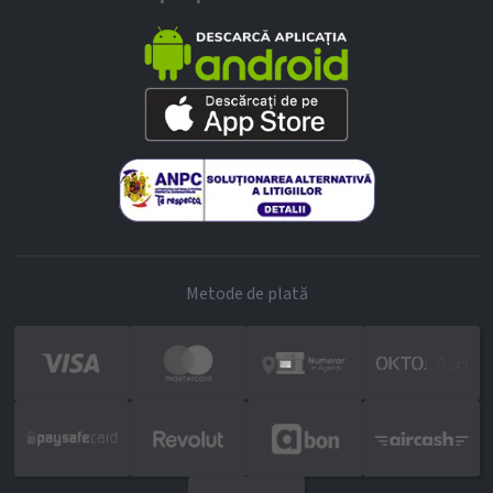
Metode de plată