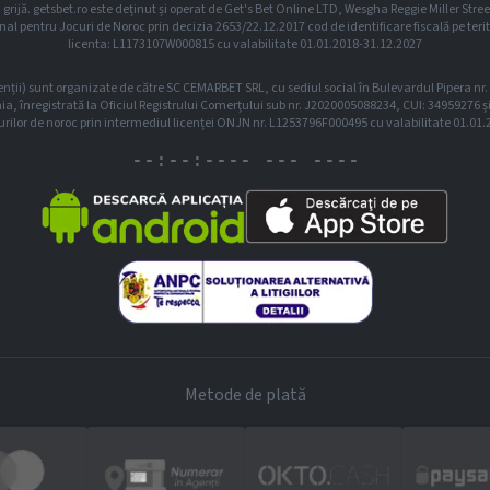
u grijă. getsbet.ro este deținut și operat de Get's Bet Online LTD, Wesgha Reggie Miller Stre
al pentru Jocuri de Noroc prin decizia 2653/22.12.2017 cod de identificare fiscală pe teri
licenta: L1173107W000815 cu valabilitate 01.01.2018-31.12.2027
agenții) sunt organizate de către SC CEMARBET SRL, cu sediul social în Bulevardul Pipera nr.
nia, înregistrată la Oficiul Registrului Comerțului sub nr. J2020005088234, CUI: 34959276 
urilor de noroc prin intermediul licenței ONJN nr. L1253796F000495 cu valabilitate 01.01.
--:--:--
-- --- ----
Metode de plată