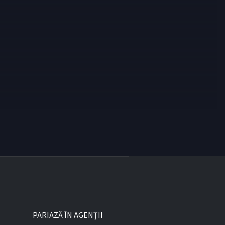
PARIAZĂ ÎN AGENȚII