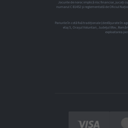
Jocurile de noroc implică risc financiar, jucați c
numarul C 81452 și reglementată de Oficiul Națion
Pariurile în cotă fixă tradiționale (desfășurate în 
etaj 5, Orașul Voluntari, Județul Ilfov, Româ
exploatarea joc