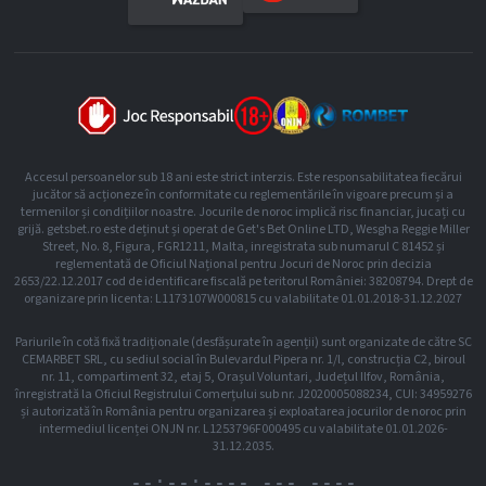
Accesul persoanelor sub 18 ani este strict interzis. Este responsabilitatea fiecărui
jucător să acționeze în conformitate cu reglementările în vigoare precum și a
termenilor și condițiilor noastre. Jocurile de noroc implică risc financiar, jucați cu
grijă. getsbet.ro este deținut și operat de Get's Bet Online LTD, Wesgha Reggie Miller
Street, No. 8, Figura, FGR1211, Malta, inregistrata sub numarul C 81452 și
reglementată de Oficiul Național pentru Jocuri de Noroc prin decizia
2653/22.12.2017 cod de identificare fiscală pe teritorul României: 38208794. Drept de
organizare prin licenta: L1173107W000815 cu valabilitate 01.01.2018-31.12.2027
Pariurile în cotă fixă tradiționale (desfășurate în agenții) sunt organizate de către SC
CEMARBET SRL, cu sediul social în Bulevardul Pipera nr. 1/l, construcția C2, biroul
nr. 11, compartiment 32, etaj 5, Orașul Voluntari, Județul Ilfov, România,
înregistrată la Oficiul Registrului Comerțului sub nr. J2020005088234, CUI: 34959276
și autorizată în România pentru organizarea și exploatarea jocurilor de noroc prin
intermediul licenței ONJN nr. L1253796F000495 cu valabilitate 01.01.2026-
31.12.2035.
--:--:--
-- --- ----