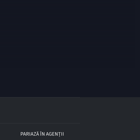
PARIAZĂ ÎN AGENȚII