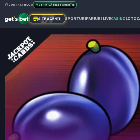
CONTACT
BLOG
VERIFICĂ BILET AGENȚIE
SPORTURI
PARIURI LIVE
CASINO
LOTO
C
SITE AGENȚII