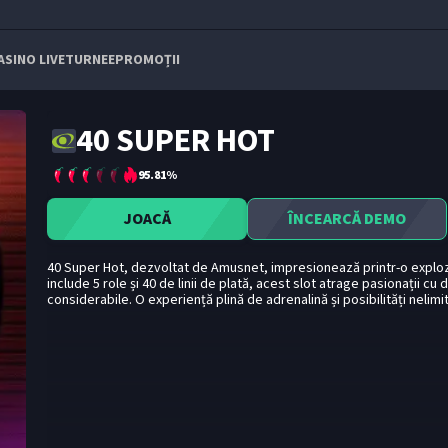
ASINO LIVE
TURNEE
PROMOȚII
40 SUPER HOT
95.81
%
JOACĂ
ÎNCEARCĂ DEMO
40 Super Hot, dezvoltat de Amusnet, impresionează printr-o explozie
include 5 role și 40 de linii de plată, acest slot atrage pasionații c
considerabile. O experiență plină de adrenalină și posibilități nelim