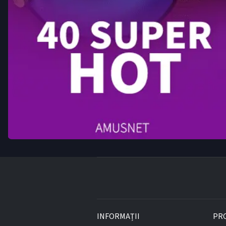
INFORMAȚII
PR