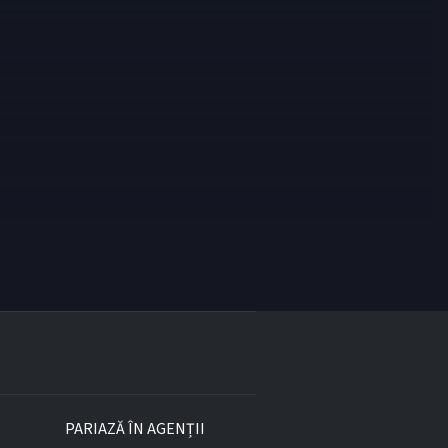
PARIAZĂ ÎN AGENȚII