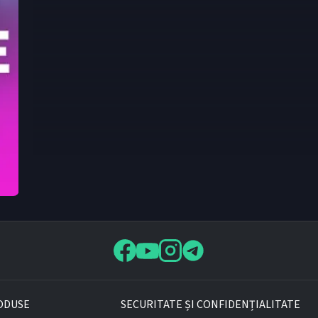
ODUSE
SECURITATE ȘI CONFIDENȚIALITATE