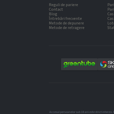
Reguli de pariere
Par
Contact
Pari
Blog
Cas
Întrebări frecvente
Cas
Metode de depunere
Lot
Metode de retragere
Stat
Accesul persoanelor sub 18 ani este strict interzis.