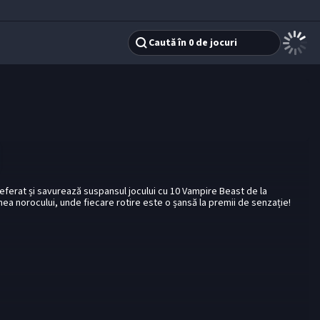
referat și savurează suspansul jocului cu 10 Vampire Beast de la
mea norocului, unde fiecare rotire este o șansă la premii de senzație!