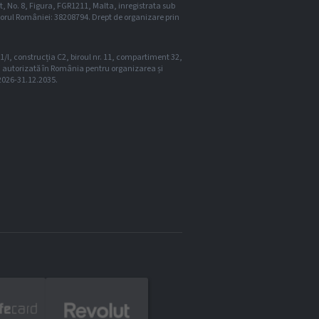
et, No. 8, Figura, FGR1211, Malta, inregistrata sub
torul României: 38208794. Drept de organizare prin
 1/l, construcția C2, biroul nr. 11, compartiment 32,
și autorizată în România pentru organizarea și
2026-31.12.2035.