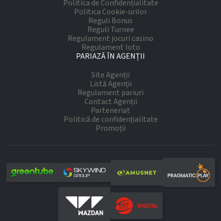
Politica de Confidențialitate
Politica Cookie-urilor
Reguli Bonus
Reguli Turnee
Regulament jocuri casino
Regulament loto
PARIAZĂ ÎN AGENȚII
Site Agenții
Listă Agenții
Regulament pariuri
Contact Agenții
Parteneriat
Politică de confidențialitate
Promoții