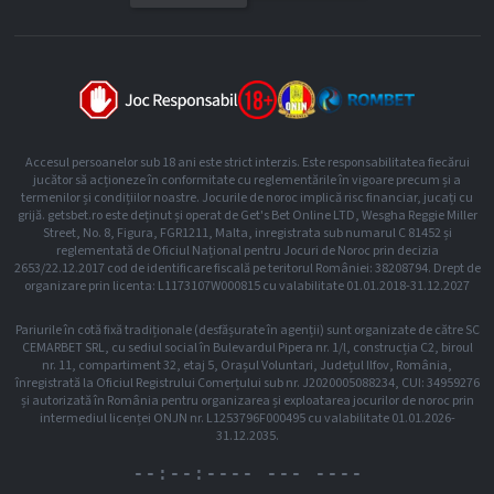
Accesul persoanelor sub 18 ani este strict interzis. Este responsabilitatea fiecărui
jucător să acționeze în conformitate cu reglementările în vigoare precum și a
termenilor și condițiilor noastre. Jocurile de noroc implică risc financiar, jucați cu
grijă. getsbet.ro este deținut și operat de Get's Bet Online LTD, Wesgha Reggie Miller
Street, No. 8, Figura, FGR1211, Malta, inregistrata sub numarul C 81452 și
reglementată de Oficiul Național pentru Jocuri de Noroc prin decizia
2653/22.12.2017 cod de identificare fiscală pe teritorul României: 38208794. Drept de
organizare prin licenta: L1173107W000815 cu valabilitate 01.01.2018-31.12.2027
Pariurile în cotă fixă tradiționale (desfășurate în agenții) sunt organizate de către SC
CEMARBET SRL, cu sediul social în Bulevardul Pipera nr. 1/l, construcția C2, biroul
nr. 11, compartiment 32, etaj 5, Orașul Voluntari, Județul Ilfov, România,
înregistrată la Oficiul Registrului Comerțului sub nr. J2020005088234, CUI: 34959276
și autorizată în România pentru organizarea și exploatarea jocurilor de noroc prin
intermediul licenței ONJN nr. L1253796F000495 cu valabilitate 01.01.2026-
31.12.2035.
--:--:--
-- --- ----