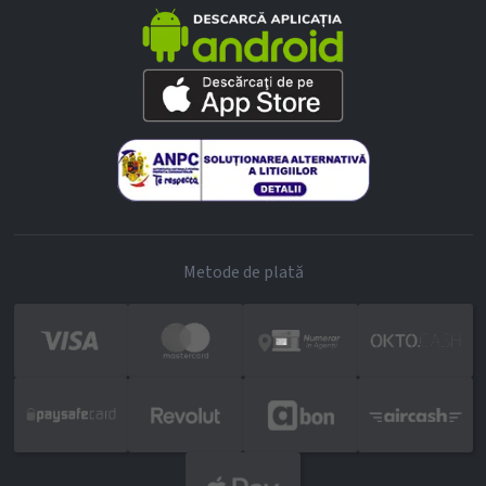
Metode de plată