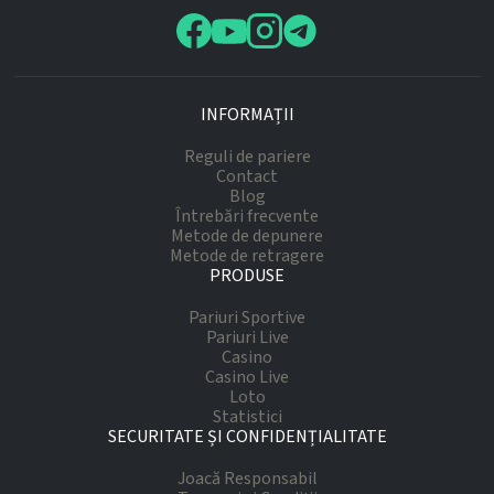
INFORMAȚII
Reguli de pariere
Contact
Blog
Întrebări frecvente
Metode de depunere
Metode de retragere
PRODUSE
Pariuri Sportive
Pariuri Live
Casino
Casino Live
Loto
Statistici
SECURITATE ȘI CONFIDENȚIALITATE
Joacă Responsabil