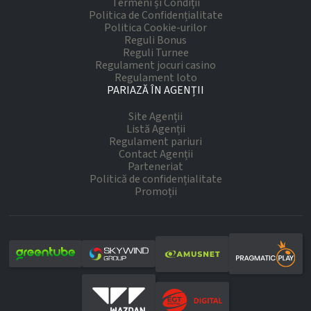
Termeni și Condiții
Politica de Confidențialitate
Politica Cookie-urilor
Reguli Bonus
Reguli Turnee
Regulament jocuri casino
Regulament loto
PARIAZĂ ÎN AGENȚII
Site Agenții
Listă Agenții
Regulament pariuri
Contact Agenții
Parteneriat
Politică de confidențialitate
Promoții