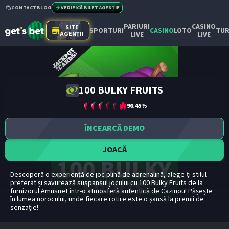
CONTACT
BLOG
VERIFICĂ BILET AGENȚIE
PARIURI
CASINO
SITE
SPORTURI
CASINO
LOTO
TUR
AGENȚII
LIVE
LIVE
100 BULKY FRUITS
96.45
%
ÎNCEARCĂ DEMO
JOACĂ
Descoperă o experiență de joc plină de adrenalină, alege-ți stilul
preferat și savurează suspansul jocului cu 100 Bulky Fruits de la
furnizorul Amusnet într-o atmosferă autentică de Cazinou! Pășește
în lumea norocului, unde fiecare rotire este o șansă la premii de
senzație!