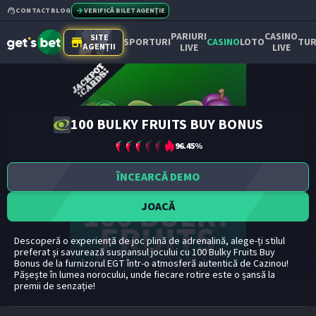
CONTACT
BLOG
VERIFICĂ BILET AGENȚIE
PARIURI
CASINO
SITE
SPORTURI
CASINO
LOTO
TUR
AGENȚII
LIVE
LIVE
100 BULKY FRUITS BUY BONUS
96.45
%
ÎNCEARCĂ DEMO
JOACĂ
Descoperă o experiență de joc plină de adrenalină, alege-ți stilul
preferat și savurează suspansul jocului cu 100 Bulky Fruits Buy
Bonus de la furnizorul EGT într-o atmosferă autentică de Cazinou!
Pășește în lumea norocului, unde fiecare rotire este o șansă la
premii de senzație!